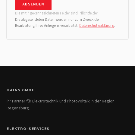
ABSENDEN
Die mit * gekennzeichneten Felder sind Pflichtfelder.
Die abgesendeten Daten werden nur zum Zweck der
Bearbeitung Ihres Anliegens verarbeitet.
Datenschutzerklärung
.
HAINS GMBH
Ihr Partner für Elektrotechnik und Photovoltaik in der Region
Regensburg.
ELEKTRO-SERVICES